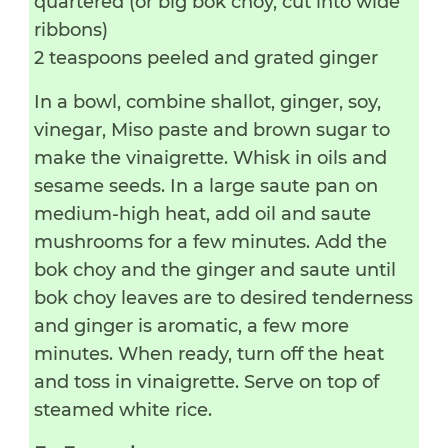
quartered (or big bok choy, cut into wide
ribbons)
2 teaspoons peeled and grated ginger
In a bowl, combine shallot, ginger, soy,
vinegar, Miso paste and brown sugar to
make the vinaigrette. Whisk in oils and
sesame seeds. In a large saute pan on
medium-high heat, add oil and saute
mushrooms for a few minutes. Add the
bok choy and the ginger and saute until
bok choy leaves are to desired tenderness
and ginger is aromatic, a few more
minutes. When ready, turn off the heat
and toss in vinaigrette. Serve on top of
steamed white rice.